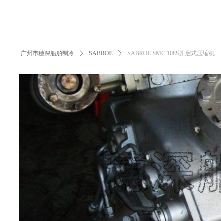
广州市穗深船舶制冷
ꄲ
SABROE
ꄲ
SABROE SMC 108S开启式压缩机